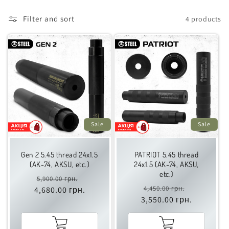
Filter and sort
4 products
Sale
Sale
Gen 2 5.45 thread 24x1.5
PATRIOT 5.45 thread
(AK-74, AKSU, etc.)
24x1.5 (AK-74, AKSU,
etc.)
Regular
Sale
5,900.00 грн.
Regular
Sale
4,450.00 грн.
price
price
4,680.00 грн.
price
price
3,550.00 грн.