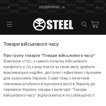
Skip to
ЗА
НОВИНКИ!
content
Cart
C
Товари військового часу
o
l
Про групу товарів "Товари військового часу"
Компанія STEEL з самого початку військового
l
конфлікту у 2014 році взяла за свою мету зробити
e
максимально надійні, доступні і ефективні глушники
c
для захисників України. Саме тому з початком
t
повномасштабного вторгнення росії в Україну до
i
перемоги України товари з категорії "Товари
o
військового часу" відпускаються по собівартості.
n
: