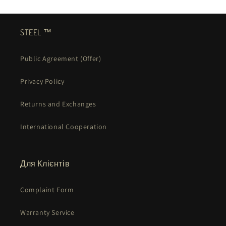
STEEL ™
Public Agreement (Offer)
Privacy Policy
Returns and Exchanges
International Cooperation
Для Клієнтів
Complaint Form
Warranty Service