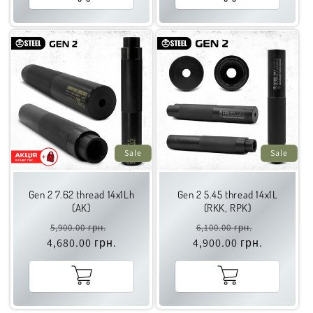
Sale
Sale
Gen 2 7.62 thread 14x1Lh
Gen 2 5.45 thread 14x1L
(AK)
(RKK, RPK)
Regular
Sale
Regular
Sale
5,900.00 грн.
6,100.00 грн.
price
price
4,680.00 грн.
price
price
4,900.00 грн.